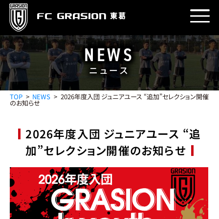
東葛
FC GRASION
NEWS
ニュース
PROFILE
クラブ紹介
TOP
NEWS
2026年度入団 ジュニアユース “追加”セレクション開催
のお知らせ
由来
理念
エンブレム
目標
運営会社
STADIUM
2026年度入団 ジュニアユース “追
スタジアム
加”セレクション開催のお知らせ
グラウンド
クラブハウス
アクセス
TEAM
チーム
GK
DF
MF
FW