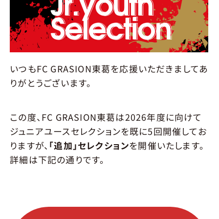
JOIN
選手募集
概要
要項
エントリー
SCHOOL
スクール
いつもFC GRASION東葛を応援いただきましてあ
環境
育成
指導クラス
入会について
りがとうございます。
料金･開催時間
会場
申し込み
ACADEMY
アカデミー
この度、FC GRASION東葛は2026年度に向けて
ジュニアユースセレクションを既に5回開催してお
概要
要項
エントリー
メンバー
りますが、
「追加」セレクション
を開催いたします。
スタッフ
詳細は下記の通りです。
MATCH
試合情報
NEXT MATCH
RESULT
STANDING