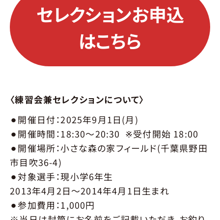
PARTNER
パートナー
セレクションお申込
パートナー一覧
パートナー募集
はこちら
パートナーについてお問い合わせ
NEWS
ニュース
CONTACT
〈練習会兼セレクションについて〉
お問合せ
⚫︎開催日付：2025年9月1日(月)
⚫︎開催時間：18:30〜20:30 ※受付開始 18:00
⚫︎開催場所：小さな森の家フィールド(千葉県野田
市目吹36-4)
⚫︎対象選手：現小学6年生
2013年4月2日〜2014年4月1日生まれ
⚫︎参加費用：1,000円
※当日は封筒にお名前をご記載いただき、お釣り