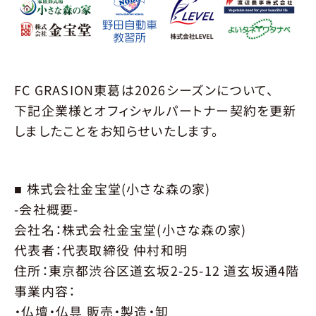
JOIN
選手募集
概要
要項
エントリー
SCHOOL
スクール
FC GRASION東葛は2026シーズンについて、
環境
育成
指導クラス
入会につい
下記企業様とオフィシャルパートナー契約を更新
料金･開催時間
会場
申し込み
しましたことをお知らせいたします。
ACADEMY
アカデミー
■ 株式会社金宝堂(小さな森の家)
概要
要項
エントリー
メンバー
-会社概要-
スタッフ
会社名：株式会社金宝堂(小さな森の家)
代表者：代表取締役 仲村和明
MATCH
試合情報
住所：東京都渋谷区道玄坂2-25-12 道玄坂通4階
NEXT MATCH
RESULT
STANDING
事業内容：
・仏壇・仏具 販売・製造・卸