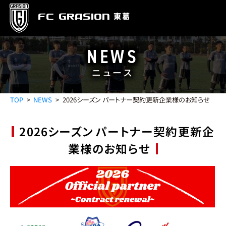
東葛
FC GRASION
NEWS
ニュース
PROFILE
クラブ紹介
TOP
NEWS
2026シーズン パートナー契約更新企業様のお知らせ
由来
理念
エンブレム
目標
運
2026シーズン パートナー契約更新企
STADIUM
スタジアム
業様のお知らせ
グラウンド
クラブハウス
アクセス
TEAM
チーム
GK
DF
MF
FW