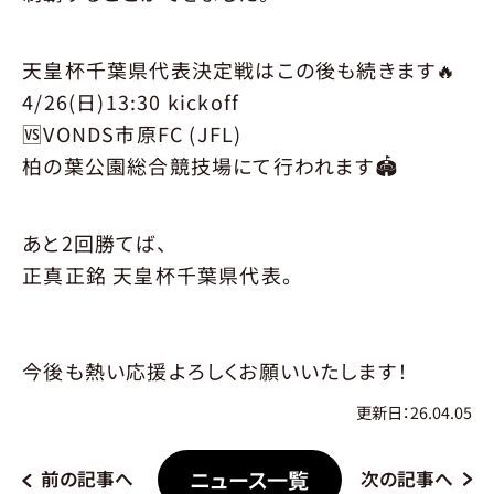
PARTNER
パートナー
パートナー一覧
パートナー募集
天皇杯千葉県代表決定戦はこの後も続きます🔥
パートナーについてお問い合わせ
4/26(日)13:30 kickoff
🆚VONDS市原FC (JFL)
NEWS
ニュース
柏の葉公園総合競技場にて行われます🏟️
CONTACT
お問合せ
あと2回勝てば、
正真正銘 天皇杯千葉県代表。
今後も熱い応援よろしくお願いいたします！
更新日：26.04.05
ニュース一覧
前の記事へ
次の記事へ