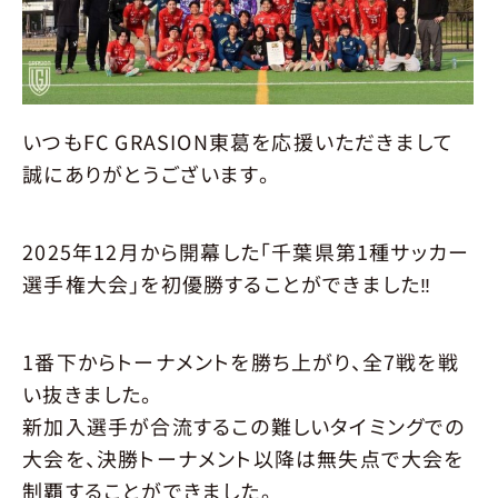
JOIN
選手募集
概要
要項
エントリー
SCHOOL
スクール
いつもFC GRASION東葛を応援いただきまして
環境
育成
指導クラス
入会について
誠にありがとうございます。
料金･開催時間
会場
申し込み
2025年12月から開幕した「千葉県第1種サッカー
ACADEMY
アカデミー
選手権大会」を初優勝することができました‼️
概要
要項
エントリー
メンバー
スタッフ
1番下からトーナメントを勝ち上がり、全7戦を戦
い抜きました。
MATCH
試合情報
新加入選手が合流するこの難しいタイミングでの
NEXT MATCH
RESULT
STANDING
大会を、決勝トーナメント以降は無失点で大会を
制覇することができました。