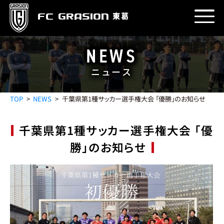
東葛
FC GRASION
NEWS
ニュース
PROFILE
クラブ紹介
TOP
NEWS
千葉県第1種サッカー選手権大会 「優勝」のお知らせ
由来
理念
エンブレム
目標
運営会社
千葉県第1種サッカー選手権大会 「優
STADIUM
スタジアム
勝」のお知らせ
グラウンド
クラブハウス
アクセス
TEAM
チーム
GK
DF
MF
FW