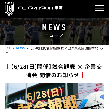
東葛
FC GRASION
NEWS
ニュース
PROFILE
クラブ紹介
TOP
NEWS
【6/28(日)開催】試合観戦 × 企業交流会 開催のお知ら
せ
由来
理念
エンブレム
目標
運営会社
STADIUM
【6/28(日)開催】試合観戦 × 企業交
スタジアム
流会 開催のお知らせ
グラウンド
クラブハウス
アクセス
TEAM
チーム
GK
DF
MF
FW