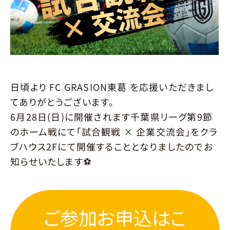
JOIN
選手募集
概要
要項
エントリー
SCHOOL
スクール
環境
育成
指導クラス
入会について
日頃より FC GRASION東葛 を応援いただきまし
料金･開催時間
会場
申し込み
てありがとうございます。
ACADEMY
6月28日(日)に開催されます千葉県リーグ第9節
アカデミー
のホーム戦にて「試合観戦 × 企業交流会」をクラ
概要
要項
エントリー
メンバー
ブハウス2Fにて開催することとなりましたのでお
スタッフ
知らせいたします⚽️
MATCH
試合情報
NEXT MATCH
RESULT
STANDING
ご参加お申込はこ