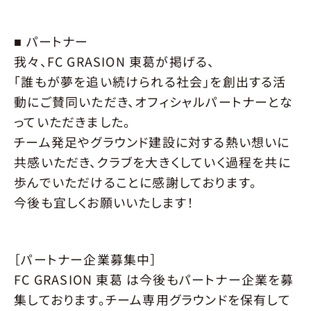
PARTNER
パートナー
パートナー一覧
パートナー募集
■ パートナー
我々、FC GRASION 東葛が掲げる、
パートナーについてお問い合わせ
「誰もが夢を追い続けられる社会」を創出する活
NEWS
ニュース
動にご賛同いただき、オフィシャルパートナーとな
っていただきました。
CONTACT
お問合せ
チーム発足やグラウンド建設に対する熱い想いに
共感いただき、クラブを大きくしていく過程を共に
歩んでいただけることに感謝しております。
今後も宜しくお願いいたします！
［パートナー企業募集中］
FC GRASION 東葛 は今後もパートナー企業を募
集しております。チーム専用グラウンドを保有して