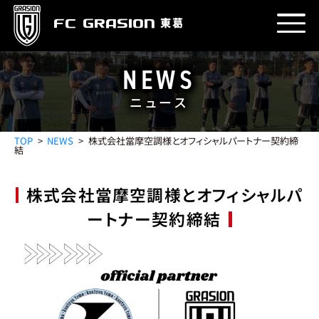
東葛
FC GRASION
NEWS
ニュース
PROFILE
クラブ紹介
TOP
NEWS
株式会社當摩空調様とオフィシャルパートナー契約締
結
由来
理念
エンブレム
目標
運営会社
STADIUM
株式会社當摩空調様とオフィシャルパ
スタジアム
ートナー契約締結
グラウンド
クラブハウス
アクセス
TEAM
チーム
GK
DF
MF
FW