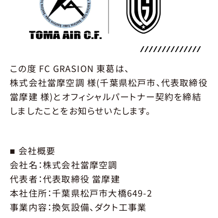
JOIN
選手募集
概要
要項
エントリー
SCHOOL
スクール
この度 FC GRASION 東葛は、
環境
育成
指導クラス
入会について
株式会社當摩空調 様(千葉県松戸市、代表取締役
料金･開催時間
会場
申し込み
當摩建 様)とオフィシャルパートナー契約を締結
ACADEMY
しましたことをお知らせいたします。
アカデミー
概要
要項
エントリー
メンバー
■ 会社概要
スタッフ
会社名：株式会社當摩空調
MATCH
代表者：代表取締役 當摩建
試合情報
本社住所：千葉県松戸市大橋649-2
NEXT MATCH
RESULT
STANDING
事業内容：換気設備、ダクト工事業